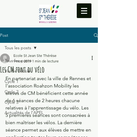
Post
Tous les posts
Ecole St Jean Ste Thérèse
Tous les posts
9 nov. 2019
1 min de lecture
Les CM font du vélo
Vie de l'école
En partenariat avec la ville de Rennes et 
Cycle 1
l'association Roahzon Mobility les 
Cycle 2
élèves de CM bénéficient cette année 
de 6 séances de 2 heures chacune 
Cycle 3
relatives à l'apprentissage du vélo. Les 
Actualités de l'APEL
5 premières séances sont consacrées à 
bien maîtriser les vélos. La dernière 
séance permet aux élèves de mettre en 