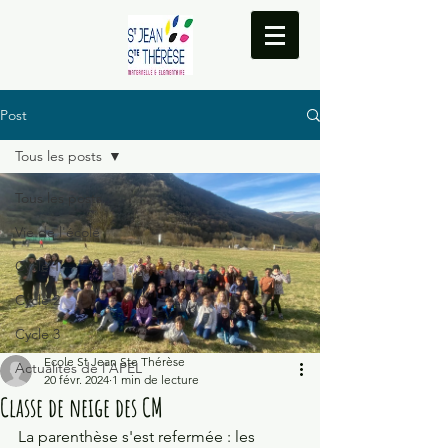
Post
Tous les posts
Tous les posts
Vie de l'école
Cycle 1
Cycle 2
Cycle 3
Ecole St Jean Ste Thérèse
Actualités de l'APEL
20 févr. 2024
1 min de lecture
Classe de neige des CM
La parenthèse s'est refermée : les 